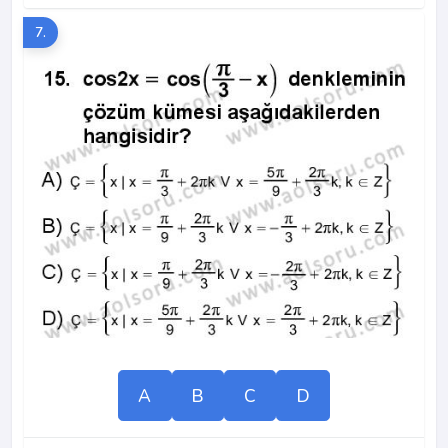
7.
A
B
C
D