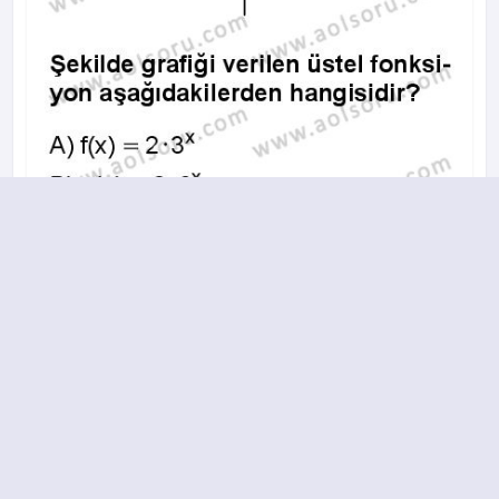
A
B
C
D
2017-2018 yılı 1. Dönem 20. Soru
14.