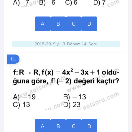
A
B
C
D
2018-2019 yılı 3. Dönem 14. Soru
11.
A
B
C
D