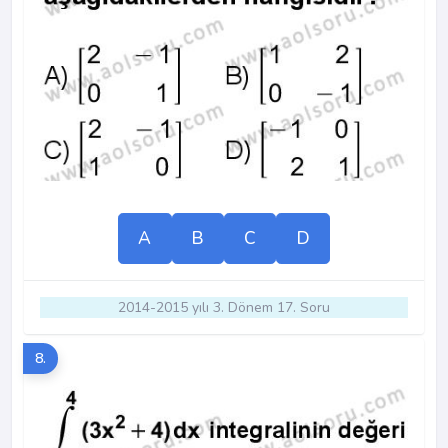
A
B
C
D
2014-2015 yılı 3. Dönem 17. Soru
8.