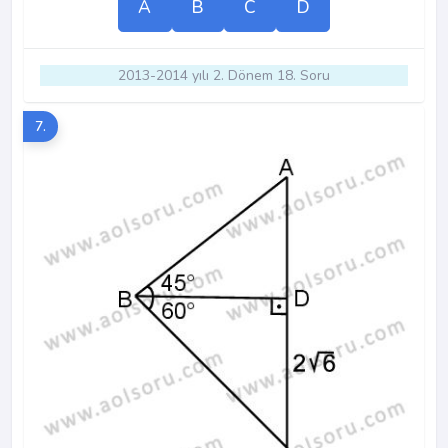
A
B
C
D
2013-2014 yılı 2. Dönem 18. Soru
7.