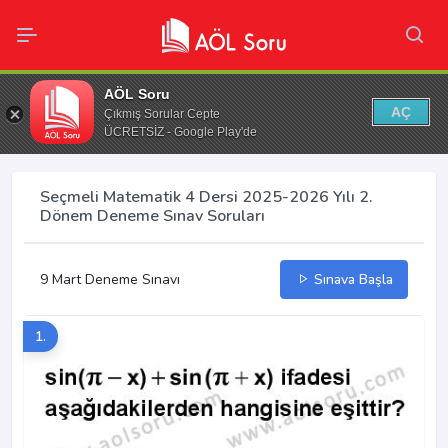
AÖL Soru
AÇ
Çıkmış Sorular Cepte
ÜCRETSİZ - Google Play'de
Seçmeli Matematik 4 Dersi 2025-2026 Yılı 2.
Dönem Deneme Sınav Soruları
9 Mart Deneme Sınavı
Sınava Başla
1.