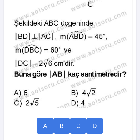
A
B
C
D