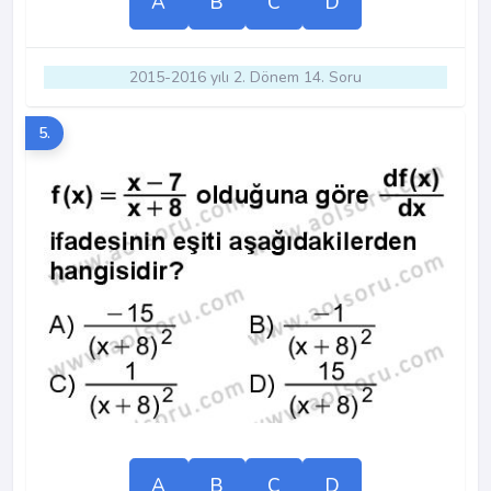
A
B
C
D
2015-2016 yılı 2. Dönem 14. Soru
5.
A
B
C
D