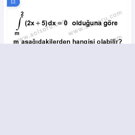
12.
A
B
C
D
2018-2019 yılı 2. Dönem 12. Soru
13.