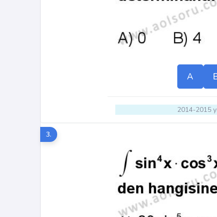
A
2014-2015 yı
3.