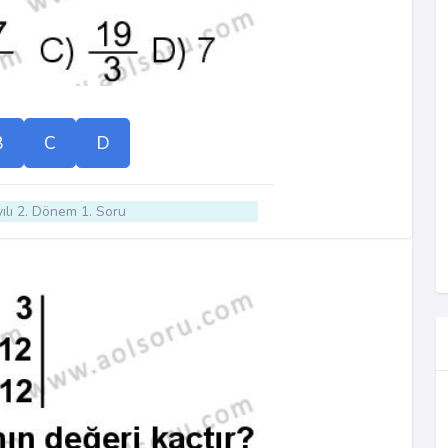
B
C
D
ılı 2. Dönem 1. Soru