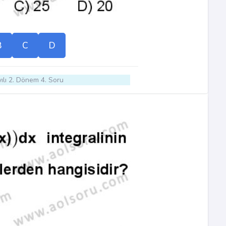
B
C
D
ılı 2. Dönem 4. Soru