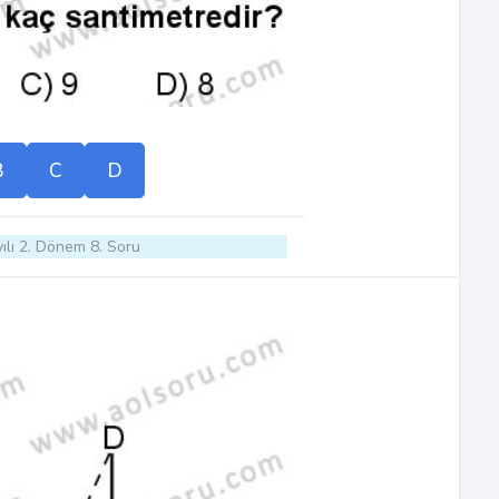
B
C
D
ılı 2. Dönem 8. Soru