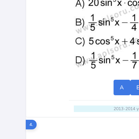
A
2013-2014 yı
4.