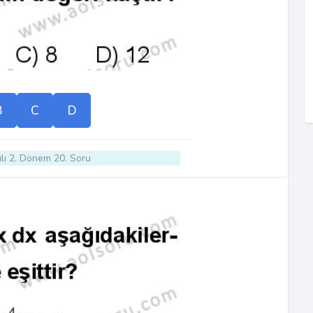
B
C
D
lı 2. Dönem 20. Soru