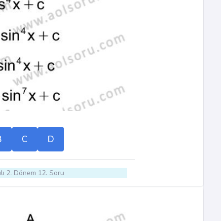
B
C
D
lı 2. Dönem 12. Soru