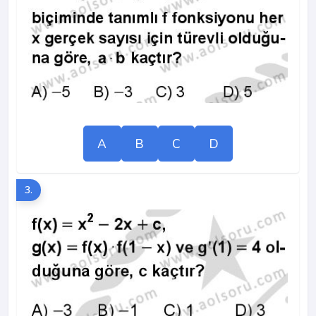
A
B
C
D
3.