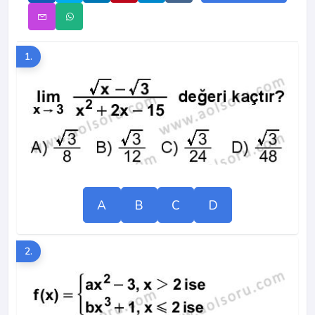
1.
A
B
C
D
2.