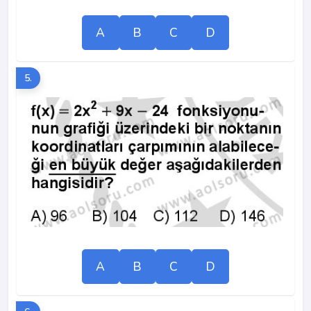
A
B
C
D
5.
A
B
C
D