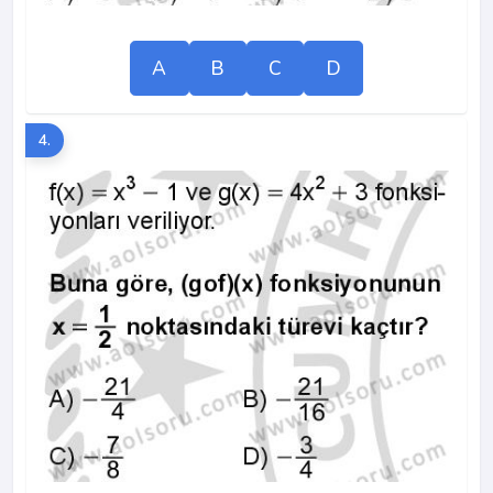
A
B
C
D
4.