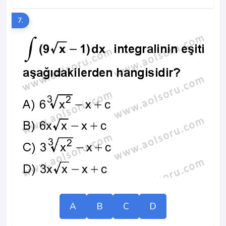
7.
A
B
C
D