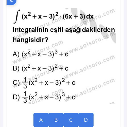
6.
A
B
C
D