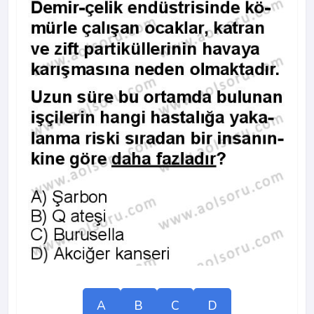
A
B
C
D