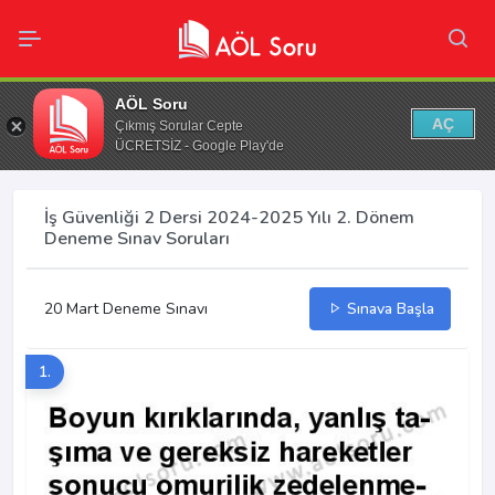
AÖL Soru
AÇ
Çıkmış Sorular Cepte
ÜCRETSİZ - Google Play'de
İş Güvenliği 2 Dersi 2024-2025 Yılı 2. Dönem
Deneme Sınav Soruları
20 Mart Deneme Sınavı
Sınava Başla
1.