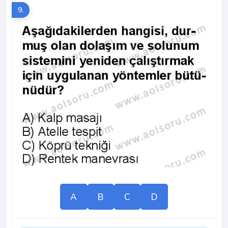
9.
A
B
C
D