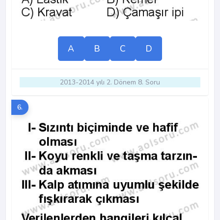
A
B
C
D
2013-2014 yılı 2. Dönem 8. Soru
6.