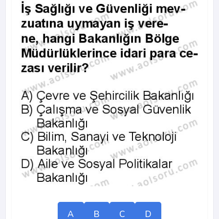
A
B
C
D