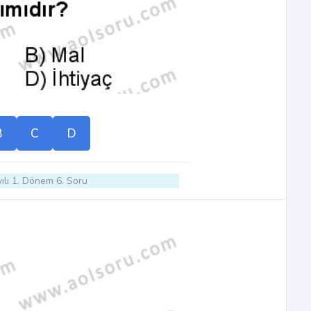
B
C
D
ılı 1. Dönem 6. Soru