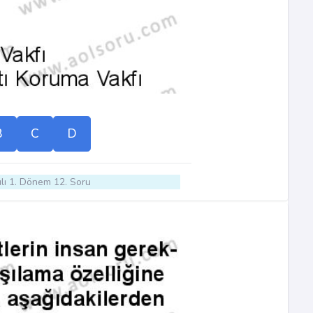
B
C
D
lı 1. Dönem 12. Soru