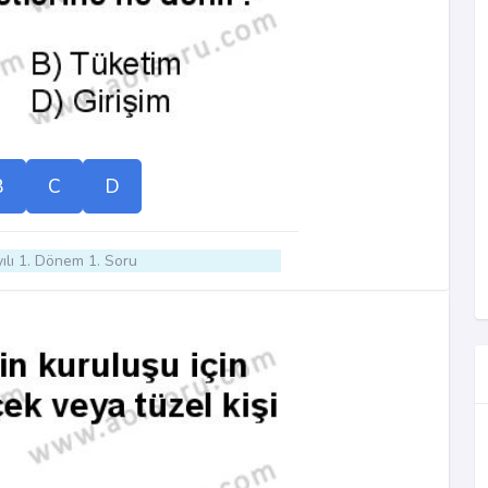
B
C
D
ılı 1. Dönem 1. Soru