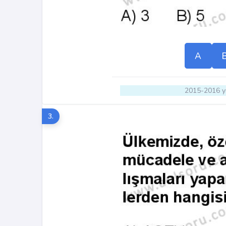
A
2015-2016 yı
3.