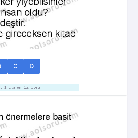
B
C
D
lı 1. Dönem 12. Soru