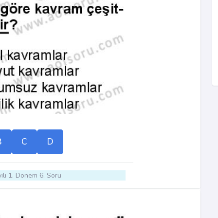
B
C
D
ılı 1. Dönem 6. Soru