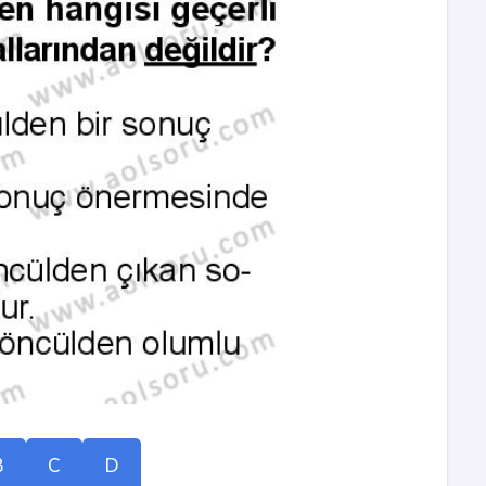
B
C
D