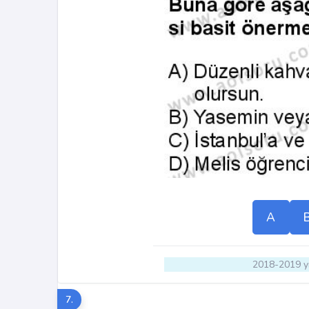
A
2018-2019 yı
7.