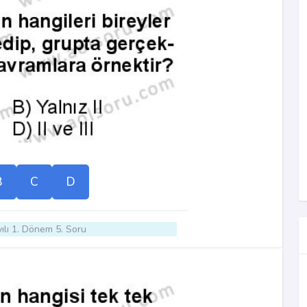
B
C
D
ılı 1. Dönem 5. Soru