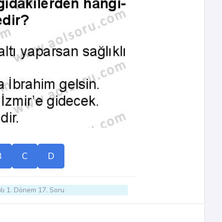
B
C
D
lı 1. Dönem 17. Soru