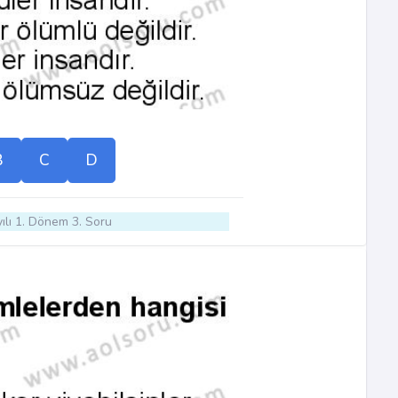
B
C
D
ılı 1. Dönem 3. Soru