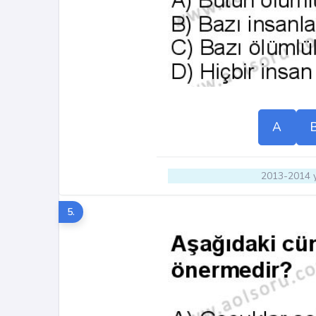
A
2013-2014 y
5.