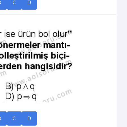
B
C
D
B
C
D