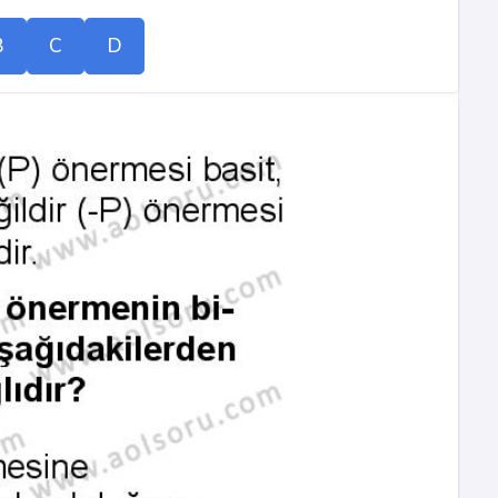
B
C
D