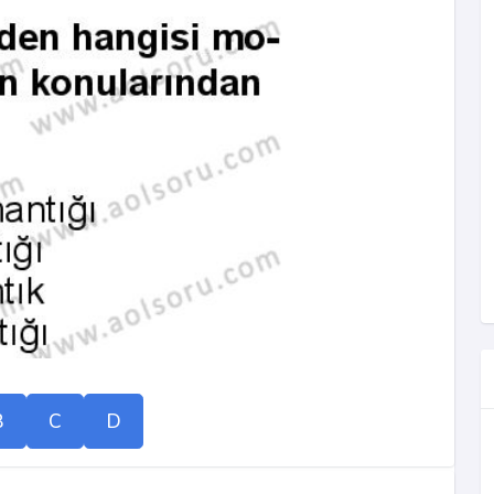
B
C
D