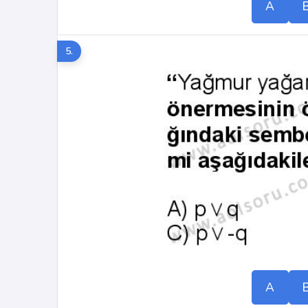
A
5.
A