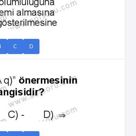
B
C
D