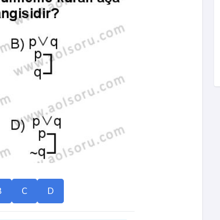
B
C
D