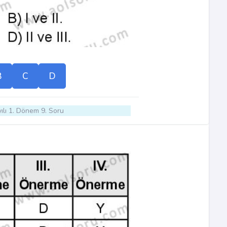
B
C
D
ılı 1. Dönem 9. Soru