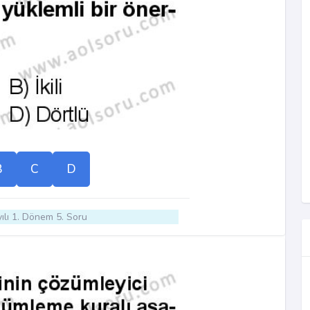
B
C
D
ılı 1. Dönem 5. Soru