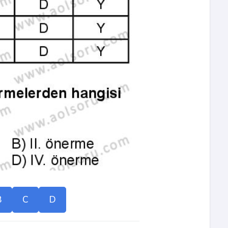
B
C
D