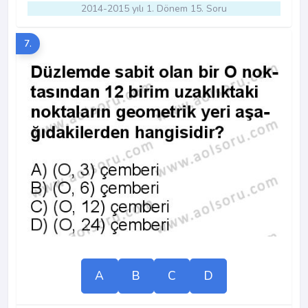
2014-2015 yılı 1. Dönem 15. Soru
7.
A
B
C
D