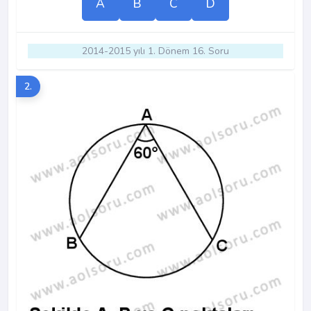
A
B
C
D
2014-2015 yılı 1. Dönem 16. Soru
2.