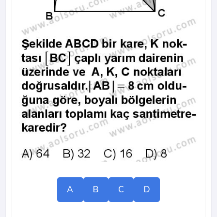
A
B
C
D