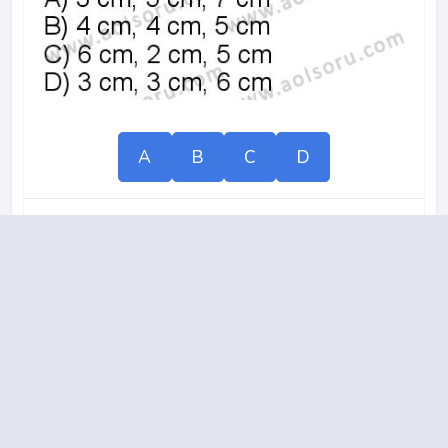
A
B
C
D
2013-2014 yılı 1. Dönem 16. Soru
11.