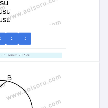
B
C
D
lı 2. Dönem 20. Soru