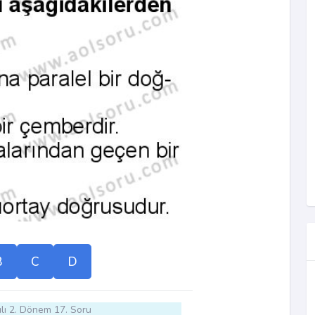
B
C
D
lı 2. Dönem 17. Soru