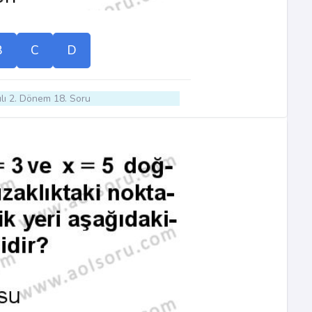
B
C
D
lı 2. Dönem 18. Soru