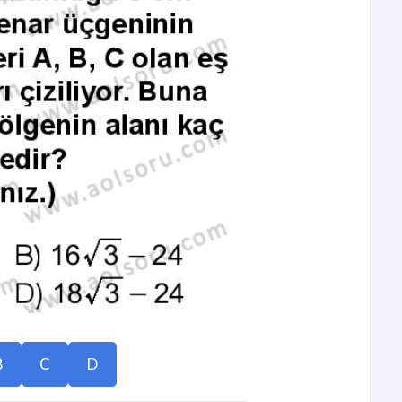
B
C
D