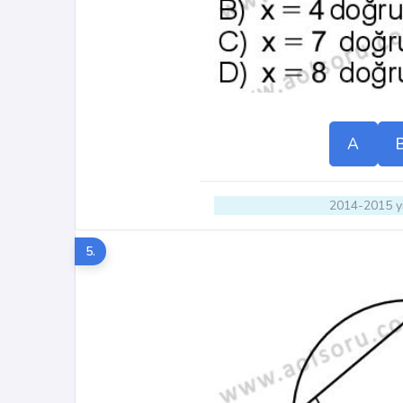
A
2014-2015 yı
5.