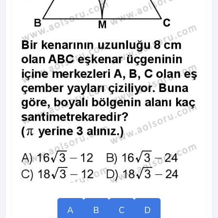
A
B
C
D