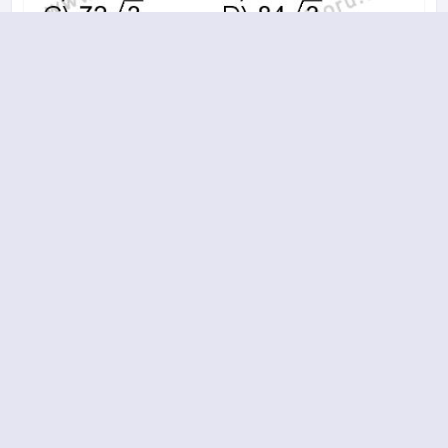
A
B
C
D
2014-2015 yılı 2. Dönem 13. Soru
12.