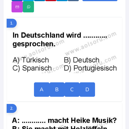
1.
A
B
C
D
2.