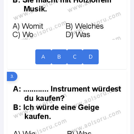
A
B
C
D
3.