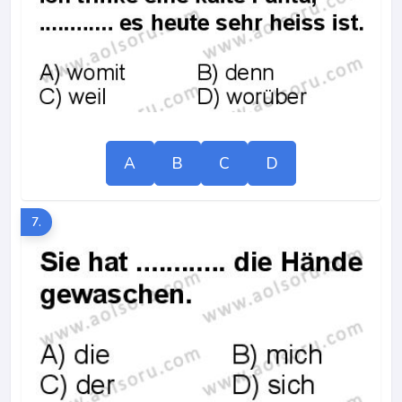
A
B
C
D
7.