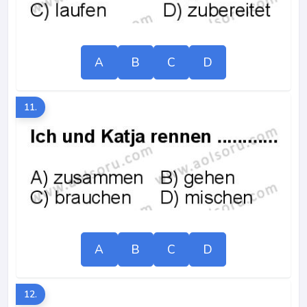
A
B
C
D
11.
A
B
C
D
12.