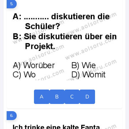
5.
A
B
C
D
6.