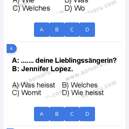
A
B
C
D
4.
A
B
C
D