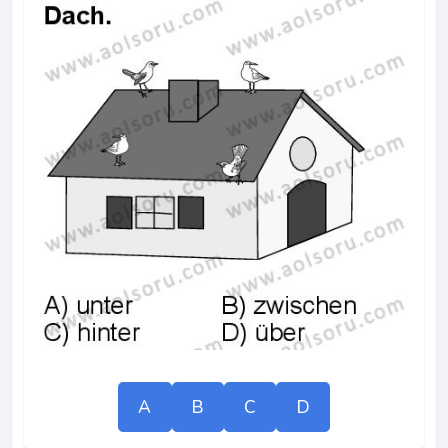
A
B
C
D