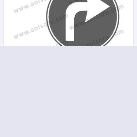
A
B
C
D