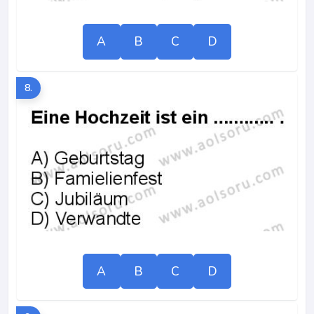
A
B
C
D
8.
A
B
C
D