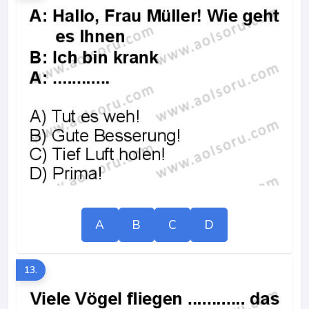
A
B
C
D
13.