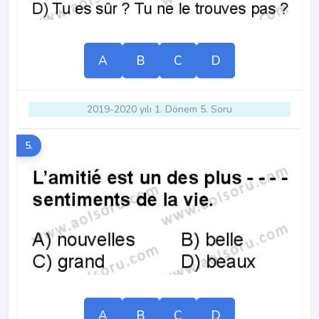
A
B
C
D
2019-2020 yılı 1. Dönem 5. Soru
5.
A
B
C
D