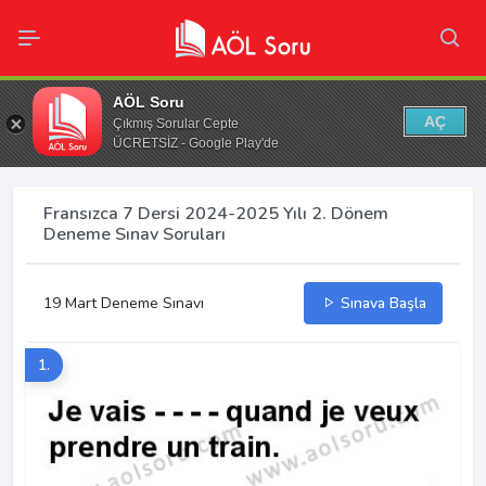
AÖL Soru
AÇ
Çıkmış Sorular Cepte
ÜCRETSİZ - Google Play'de
Fransızca 7 Dersi 2024-2025 Yılı 2. Dönem
Deneme Sınav Soruları
19 Mart Deneme Sınavı
Sınava Başla
1.