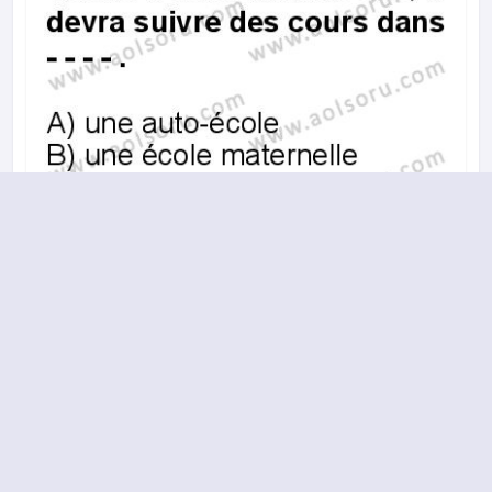
A
B
C
D
2014-2015 yılı 2. Dönem 14. Soru
16.