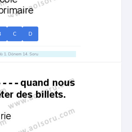
B
C
D
lı 1. Dönem 14. Soru