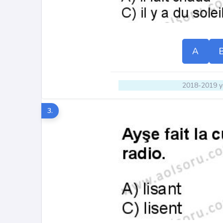
A
2018-2019 yı
3.