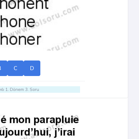
B
C
D
ılı 1. Dönem 3. Soru