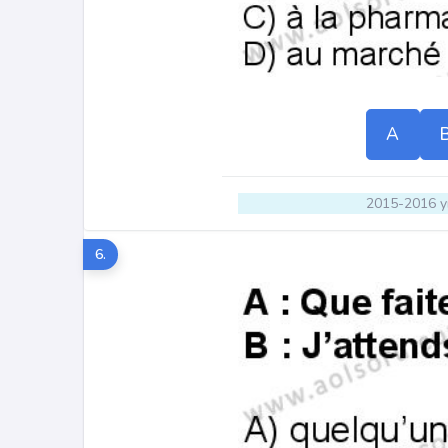
A
2015-2016 yı
6.