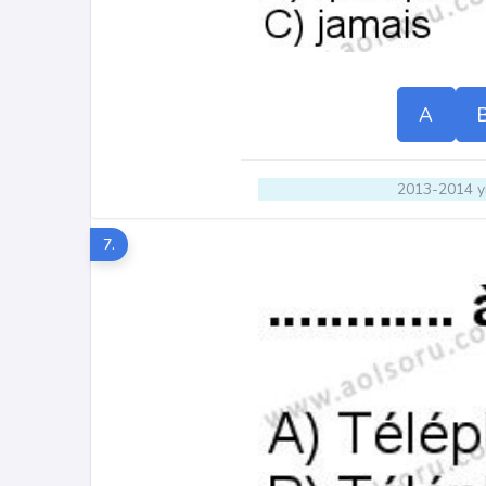
A
2013-2014 yı
7.