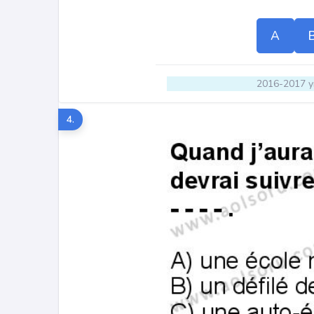
A
2016-2017 yı
4.