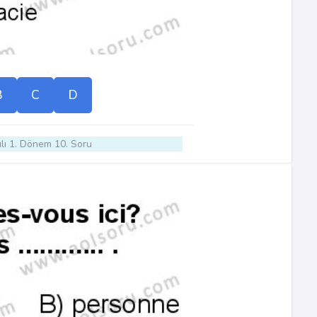
B
C
D
lı 1. Dönem 10. Soru