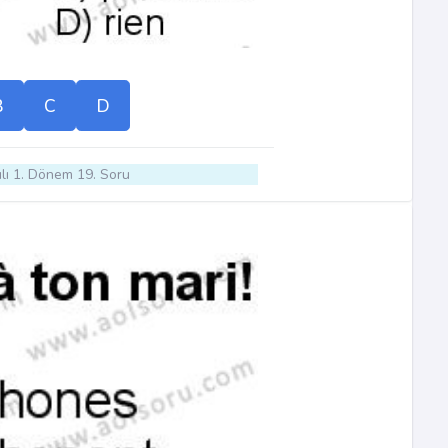
B
C
D
lı 1. Dönem 19. Soru