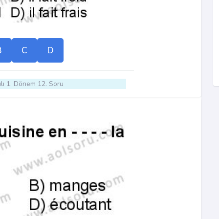
B
C
D
lı 1. Dönem 12. Soru