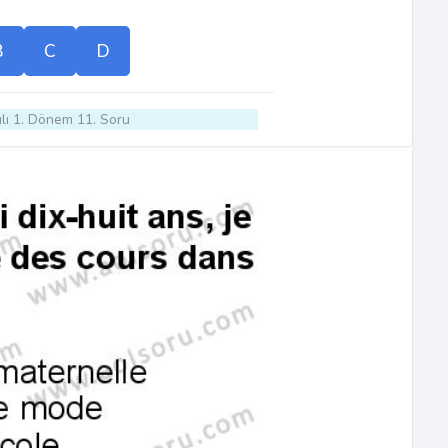
B
C
D
lı 1. Dönem 11. Soru