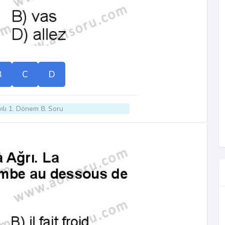
B
C
D
ılı 1. Dönem 8. Soru