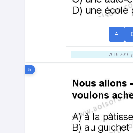
A
2015-2016 yı
5.