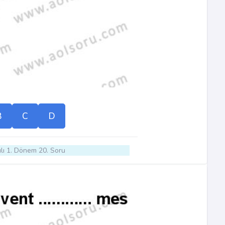
B
C
D
lı 1. Dönem 20. Soru