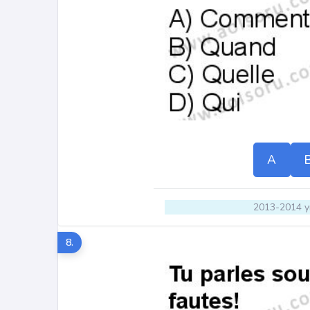
A
2013-2014 yı
8.