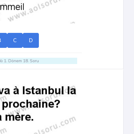
B
C
D
lı 1. Dönem 18. Soru