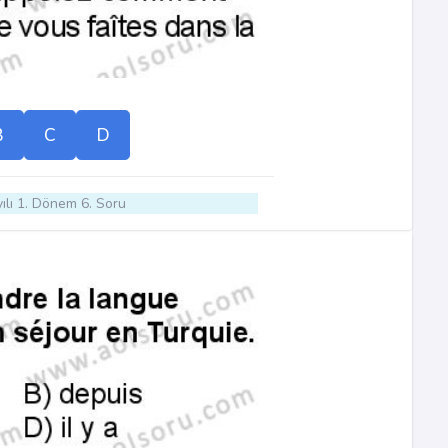
B
C
D
ılı 1. Dönem 6. Soru