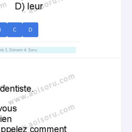
B
C
D
ılı 1. Dönem 4. Soru