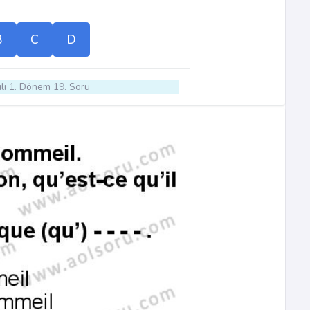
B
C
D
lı 1. Dönem 19. Soru