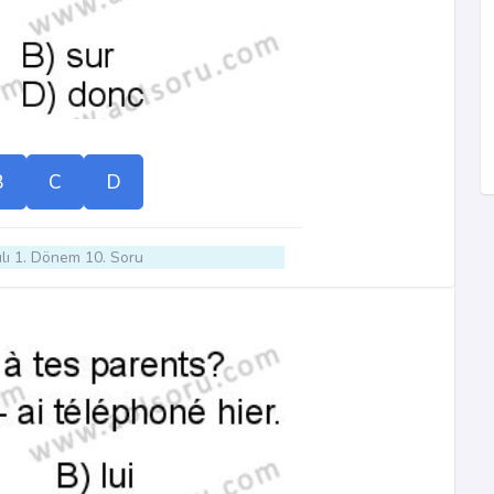
B
C
D
lı 1. Dönem 10. Soru