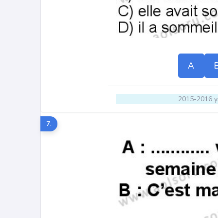
A
2015-2016 yı
7.