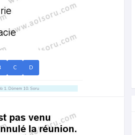
B
C
D
lı 1. Dönem 10. Soru