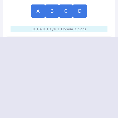
A
B
C
D
2018-2019 yılı 1. Dönem 3. Soru
18.