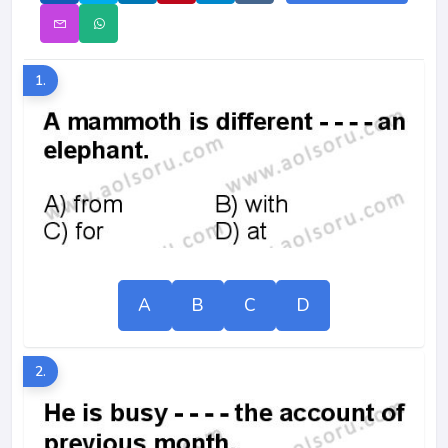
1.
A
B
C
D
2.