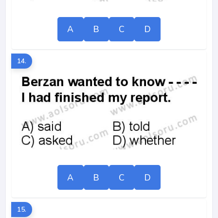
A
B
C
D
14.
A
B
C
D
15.