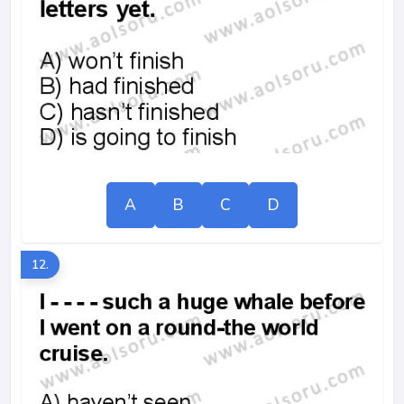
A
B
C
D
12.