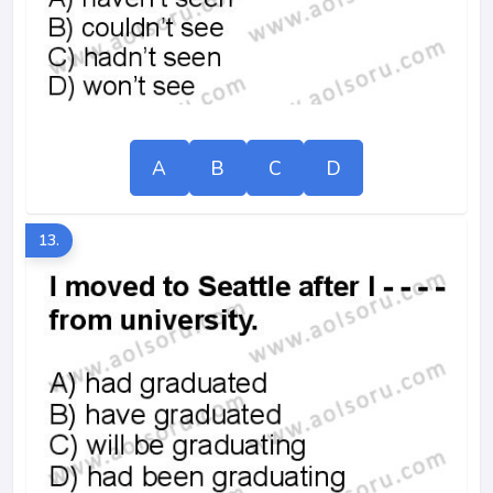
A
B
C
D
13.