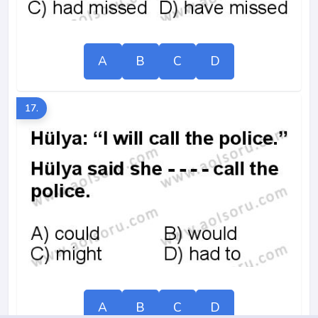
A
B
C
D
17.
A
B
C
D