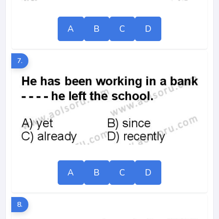
A
B
C
D
7.
A
B
C
D
8.