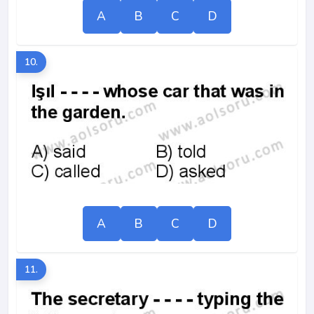
A
B
C
D
10.
A
B
C
D
11.