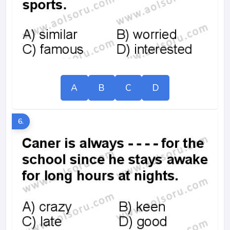
A
B
C
D
6.