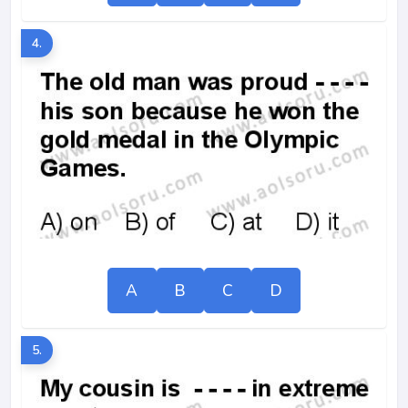
4.
A
B
C
D
5.