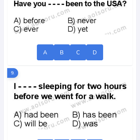
A
B
C
D
9.