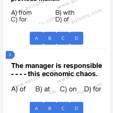
A
B
C
D
3.
A
B
C
D