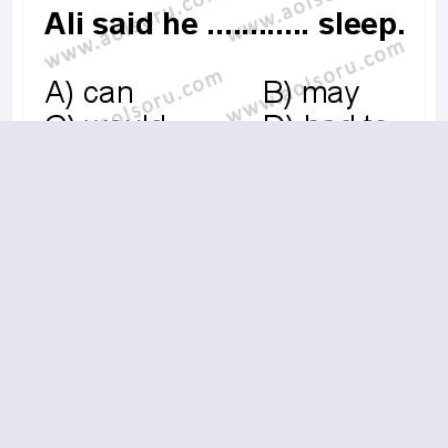
A
B
C
D
2013-2014 yılı 2. Dönem 14. Soru
17.