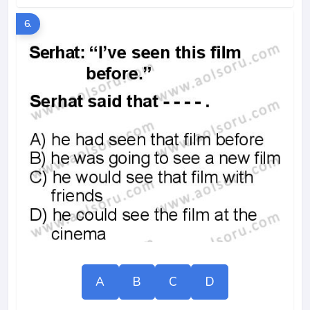
6.
A
B
C
D