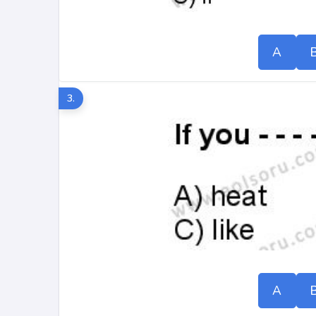
A
3.
A