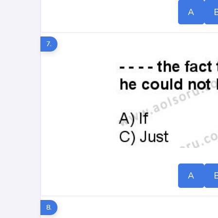
A
7.
A
8.