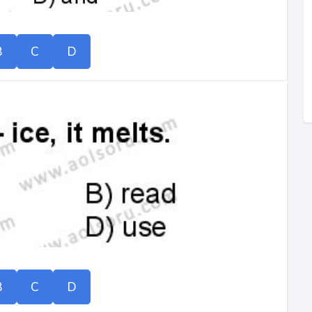
B
C
D
B
C
D