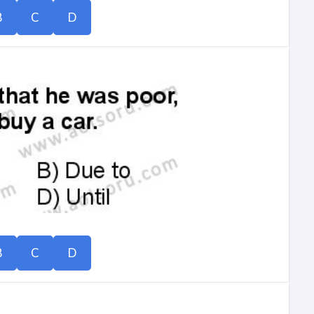
B
C
D
B
C
D