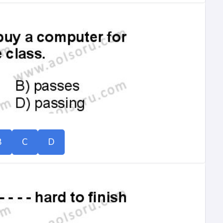
B
C
D