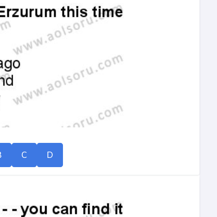
B
C
D