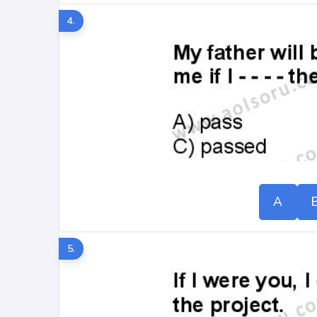
4.
A
5.