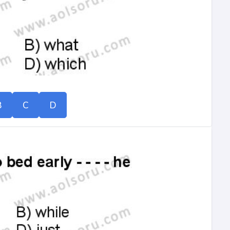
B
C
D