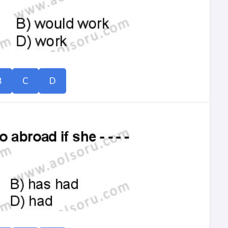
B
C
D