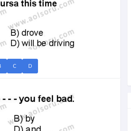
B
C
D