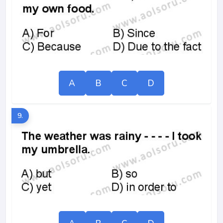
A
B
C
D
9.