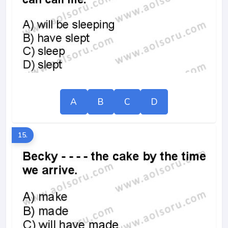
A
B
C
D
15.