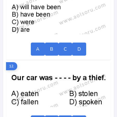
A
B
C
D
12.