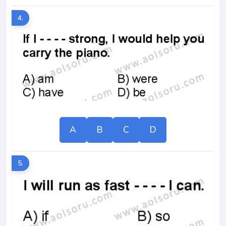
4.
A
B
C
D
5.