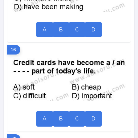
A
B
C
D
16.
A
B
C
D