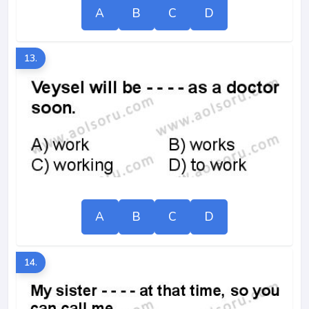
A
B
C
D
13.
A
B
C
D
14.