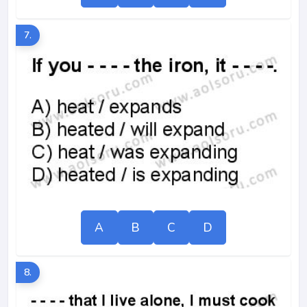
7.
A
B
C
D
8.