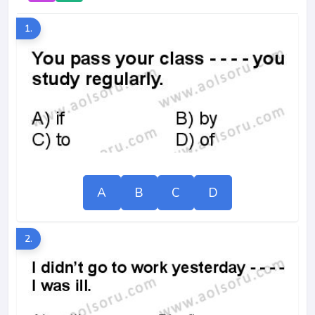
1.
A
B
C
D
2.