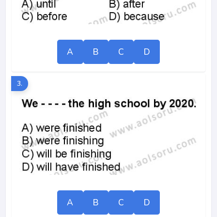
A
B
C
D
3.
A
B
C
D