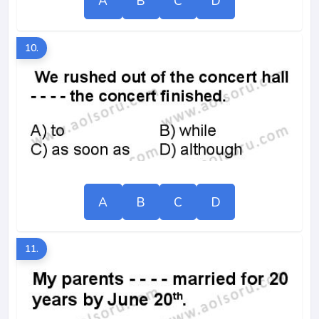
A
B
C
D
10.
A
B
C
D
11.