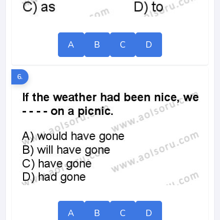
A
B
C
D
6.
A
B
C
D