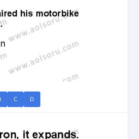
B
C
D