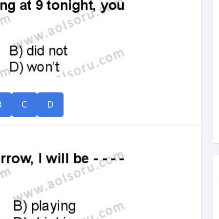
B
C
D