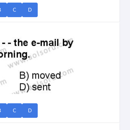
B
C
D
B
C
D