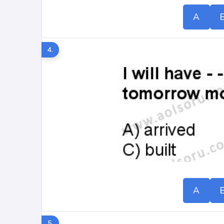
A
4.
A
5.