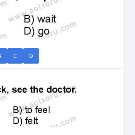
B
C
D