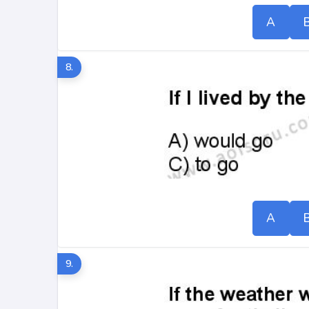
A
8.
A
9.