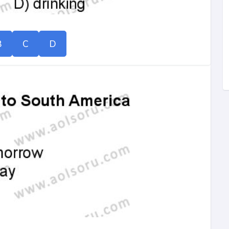
B
C
D