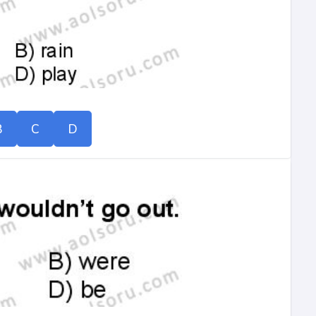
B
C
D