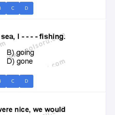
B
C
D
B
C
D