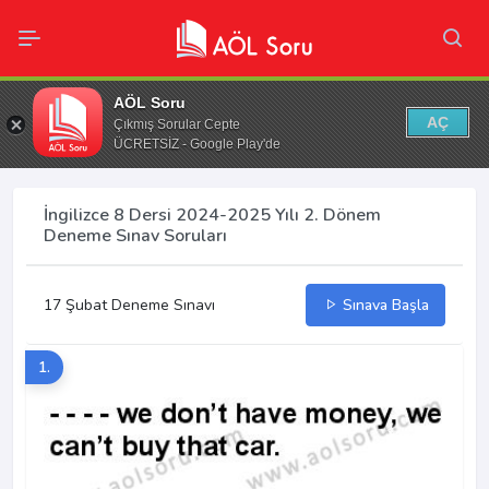
AÖL Soru
AÇ
Çıkmış Sorular Cepte
ÜCRETSİZ - Google Play'de
İngilizce 8 Dersi 2024-2025 Yılı 2. Dönem
Deneme Sınav Soruları
17 Şubat Deneme Sınavı
Sınava Başla
1.