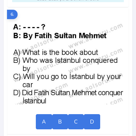
6.
A
B
C
D