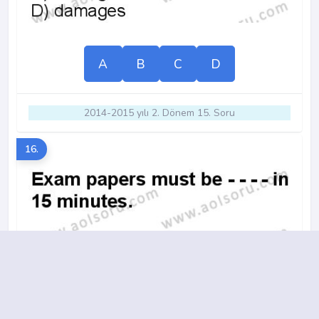
A
B
C
D
2014-2015 yılı 2. Dönem 15. Soru
16.
A
B
C
D