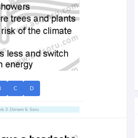
B
C
D
ılı 3. Dönem 6. Soru