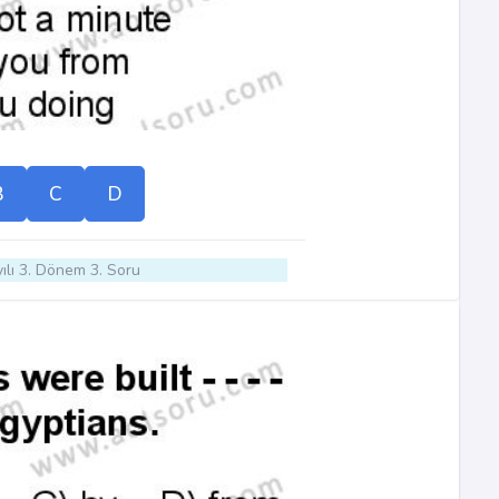
B
C
D
ılı 3. Dönem 3. Soru