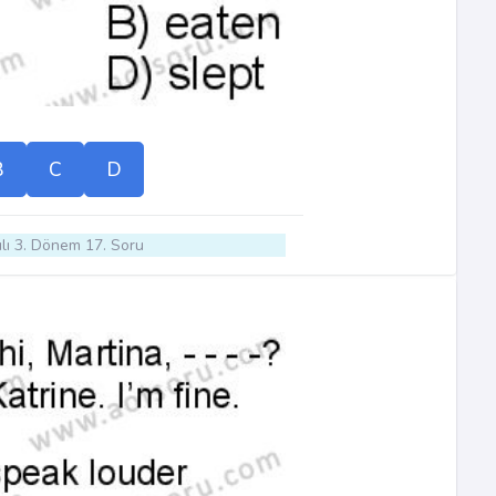
B
C
D
lı 3. Dönem 17. Soru