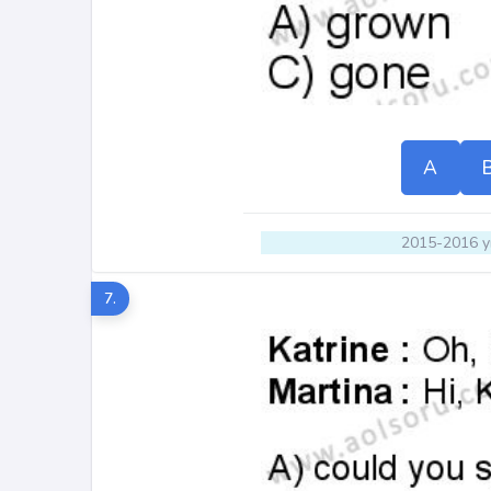
A
2015-2016 yı
7.