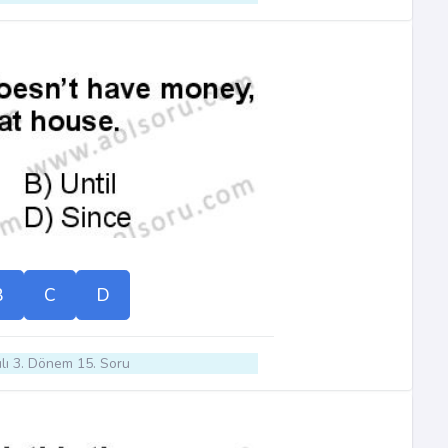
B
C
D
lı 3. Dönem 15. Soru