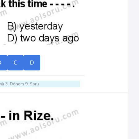
B
C
D
ılı 3. Dönem 9. Soru