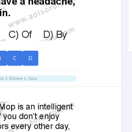
B
C
D
ılı 3. Dönem 1. Soru