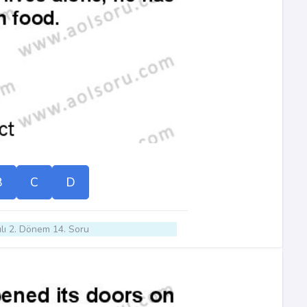
B
C
D
lı 2. Dönem 14. Soru