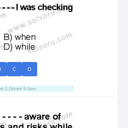
B
C
D
ılı 2. Dönem 9. Soru