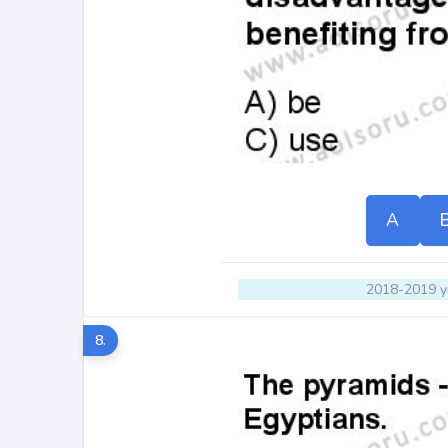
A
2018-2019 yı
8.