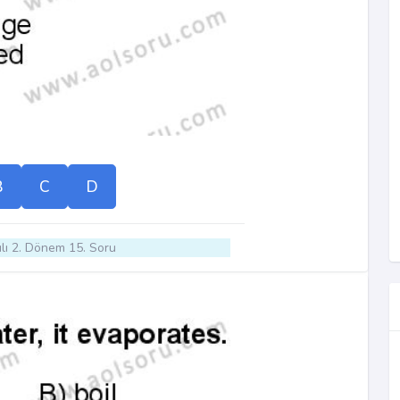
B
C
D
lı 2. Dönem 15. Soru