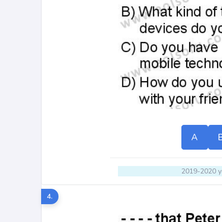
A
2019-2020 yı
4.