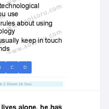
B
C
D
lı 2. Dönem 14. Soru