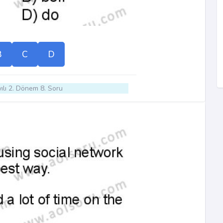
B
C
D
ılı 2. Dönem 8. Soru