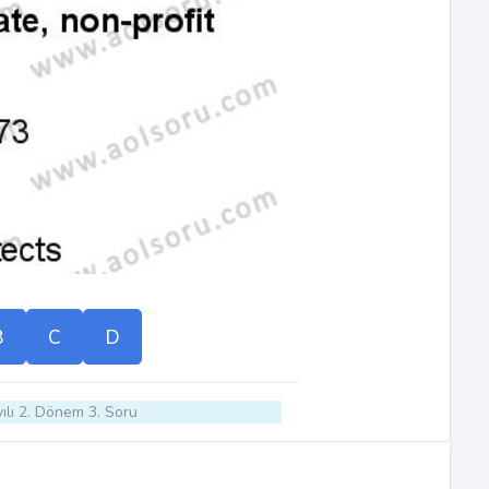
B
C
D
ılı 2. Dönem 3. Soru