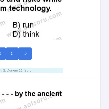
B
C
D
lı 2. Dönem 11. Soru