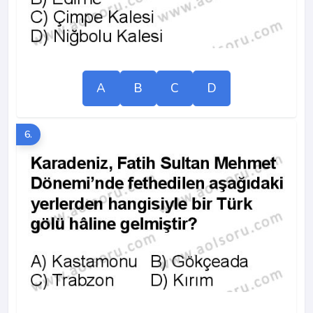
A
B
C
D
6.