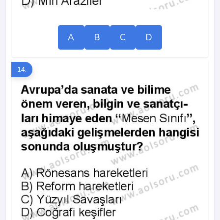
A
B
C
D
14.