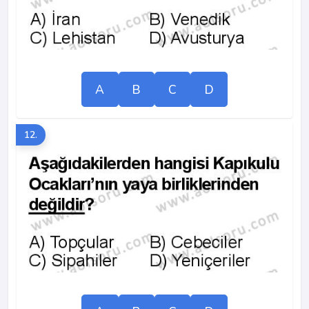
A
B
C
D
12.