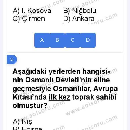
A
B
C
D
5.