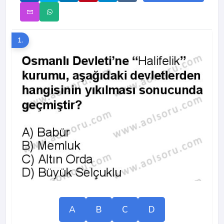
1.
A
B
C
D