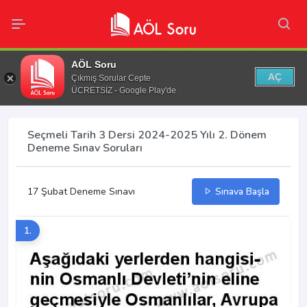
AÖL Soru
AÇ
Çıkmış Sorular Cepte
ÜCRETSİZ - Google Play'de
Seçmeli Tarih 3 Dersi 2024-2025 Yılı 2. Dönem
Deneme Sınav Soruları
17 Şubat Deneme Sınavı
Sınava Başla
1.