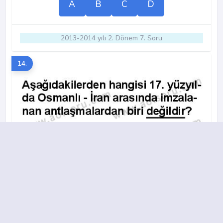
A
B
C
D
2013-2014 yılı 2. Dönem 7. Soru
14.
A
B
C
D
2016-2017 yılı 2. Dönem 18. Soru