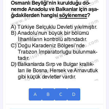
A
B
C
D