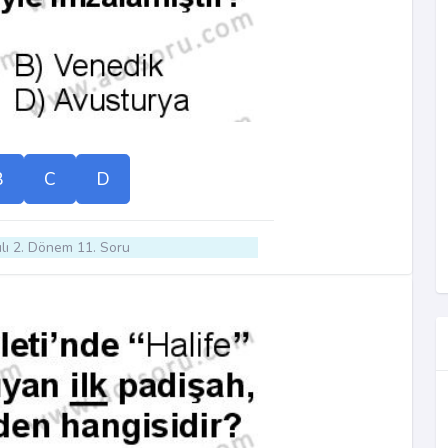
B
C
D
lı 2. Dönem 11. Soru