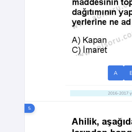
A
2016-2017 yı
5.