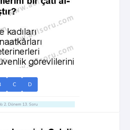
B
C
D
lı 2. Dönem 13. Soru