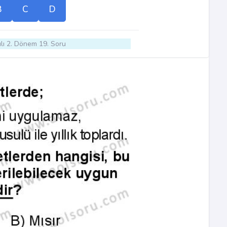
B
C
D
lı 2. Dönem 19. Soru