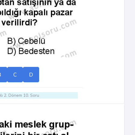
B
C
D
lı 2. Dönem 10. Soru