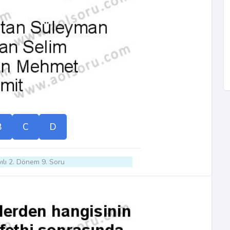
B
C
D
ılı 2. Dönem 9. Soru