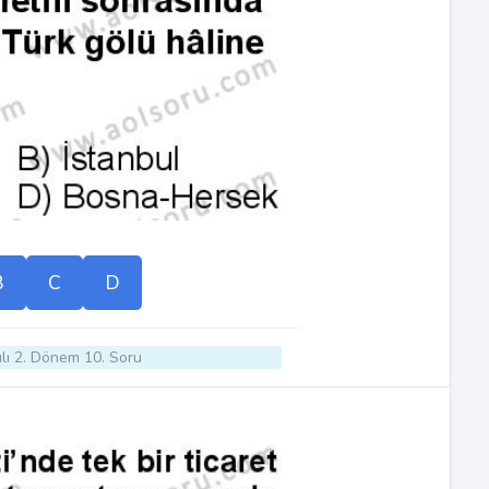
B
C
D
lı 2. Dönem 10. Soru