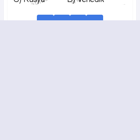
A
B
C
D
2014-2015 yılı 2. Dönem 3. Soru
14.