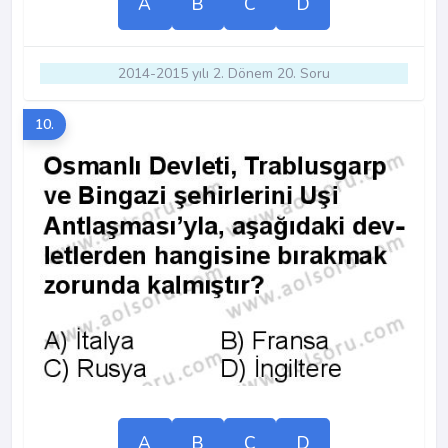
A
B
C
D
2014-2015 yılı 2. Dönem 20. Soru
10.
A
B
C
D