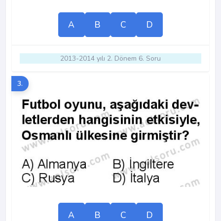
A
B
C
D
2013-2014 yılı 2. Dönem 6. Soru
3.
A
B
C
D