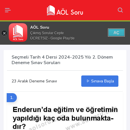
AÖL Soru
AÇ
Çıkmış Sorular Cepte
ÜCRETSİZ - Google Play'de
Seçmeli Tarih 4 Dersi 2024-2025 Yılı 2. Dönem
Deneme Sınav Soruları
23 Aralık Deneme Sınavı
Sınava Başla
1.