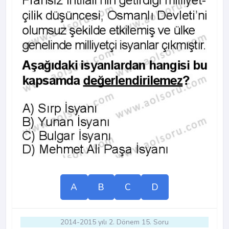
A
B
C
D
2014-2015 yılı 2. Dönem 15. Soru