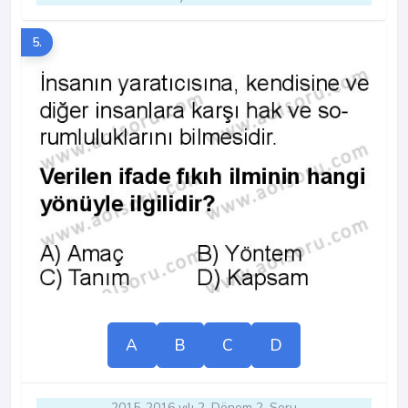
5.
A
B
C
D
2015-2016 yılı 2. Dönem 2. Soru