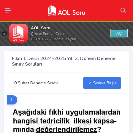
AÖL Soru
AÇ
Çıkmış Sorular Cepte
ÜCRETSİZ - Google Play'de
Fıkıh 1 Dersi 2024-2025 Yılı 2. Dönem Deneme
Sınav Soruları
10 Şubat Deneme Sınavı
Sınava Başla
1.