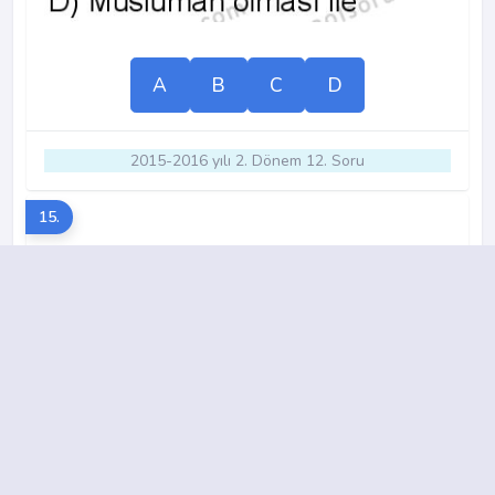
A
B
C
D
2015-2016 yılı 2. Dönem 12. Soru
15.
A
B
C
D