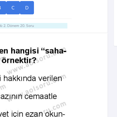
B
C
D
lı 2. Dönem 20. Soru