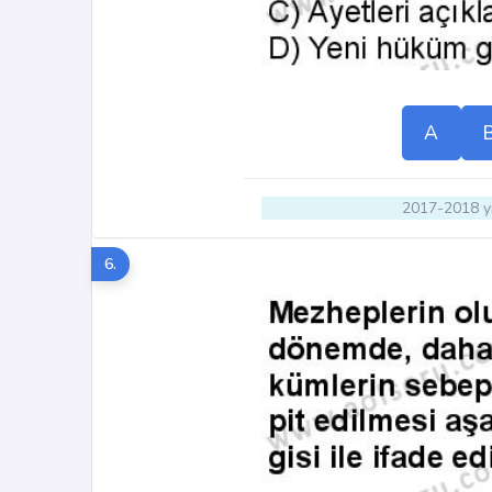
A
2017-2018 yı
6.