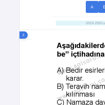
A
2019-2020 yı
2.