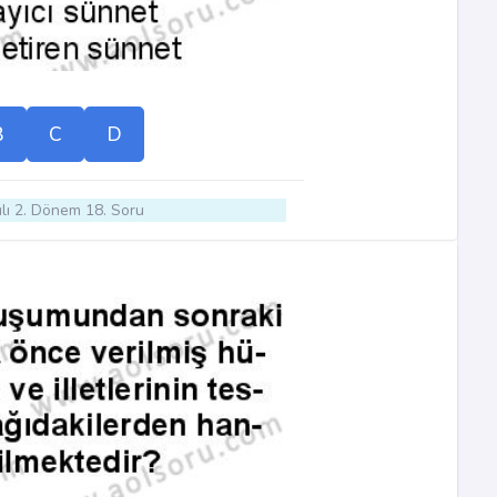
B
C
D
lı 2. Dönem 18. Soru