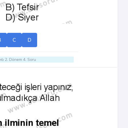
B
C
D
ılı 2. Dönem 4. Soru