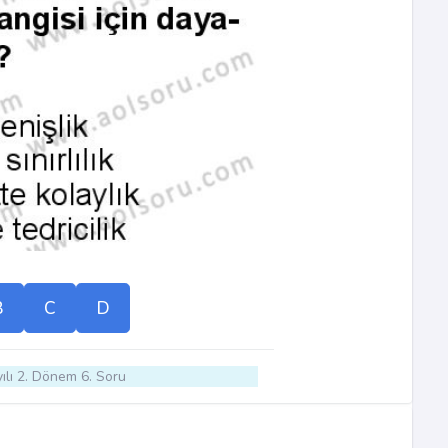
B
C
D
ılı 2. Dönem 6. Soru