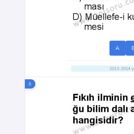
A
2013-2014 yı
3.