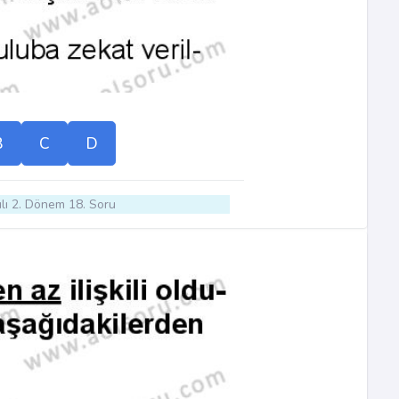
B
C
D
lı 2. Dönem 18. Soru