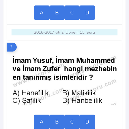
A
B
C
D
2016-2017 yılı 2. Dönem 15. Soru
3.
A
B
C
D