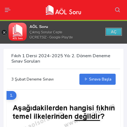
AÖL Soru
AÇ
Çıkmış Sorular Cepte
ÜCRETSİZ - Google Play'de
Fıkıh 1 Dersi 2024-2025 Yılı 2. Dönem Deneme
Sınav Soruları
3 Şubat Deneme Sınavı
Sınava Başla
1.