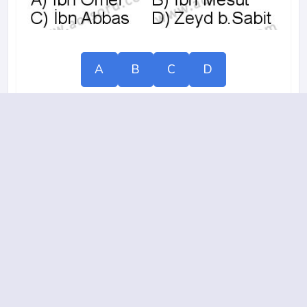
A
B
C
D
2014-2015 yılı 2. Dönem 9. Soru
15.