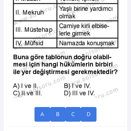
A
B
C
D