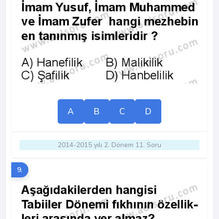
A
B
C
D
2014-2015 yılı 2. Dönem 11. Soru
9.