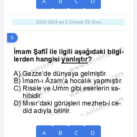
A
B
C
D
2013-2014 yılı 2. Dönem 15. Soru
5.
A
B
C
D