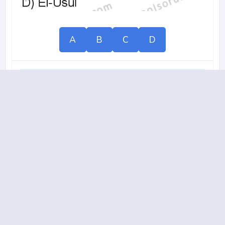
A
B
C
D
2014-2015 yılı 2. Dönem 5. Soru
16.