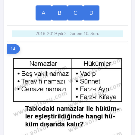
A
B
C
D
2018-2019 yılı 2. Dönem 10. Soru
14.