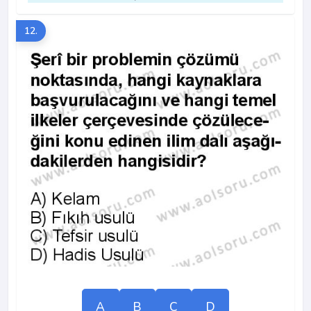
12.
A
B
C
D