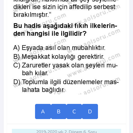
A
B
C
D
2019-2020 yılı 2. Dönem 6. Soru