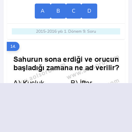
A
B
C
D
2015-2016 yılı 1. Dönem 9. Soru
14.
A
B
C
D