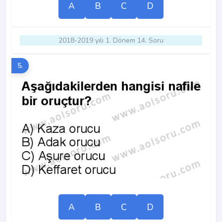
A
B
C
D
2018-2019 yılı 1. Dönem 14. Soru
5.
A
B
C
D