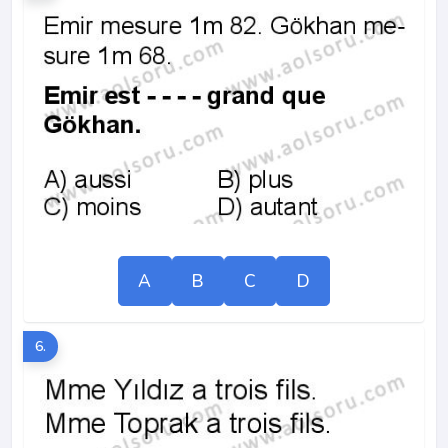
A
B
C
D
6.