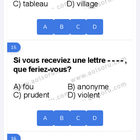
A
B
C
D
15.
A
B
C
D
16.