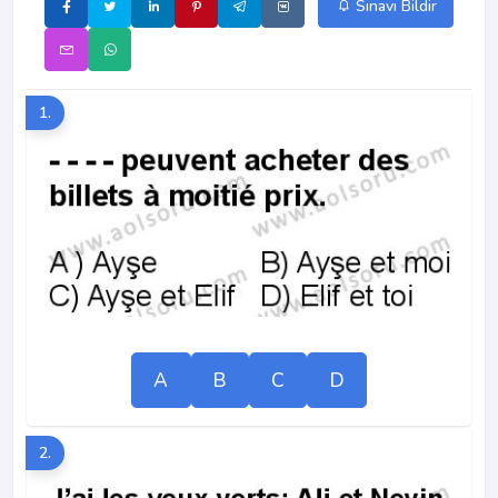
Sınavı Bildir
1.
A
B
C
D
2.