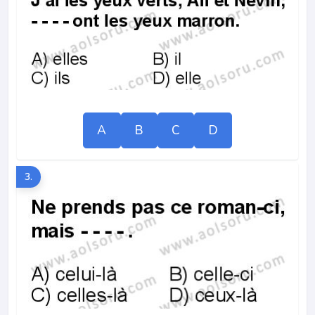
A
B
C
D
3.