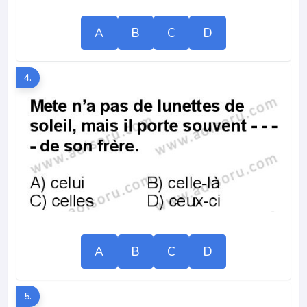
A
B
C
D
4.
A
B
C
D
5.