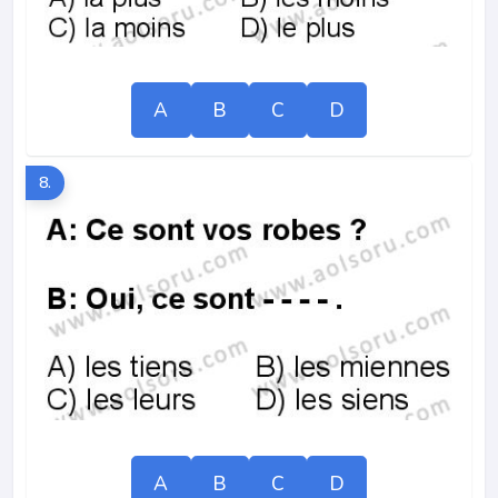
A
B
C
D
8.
A
B
C
D