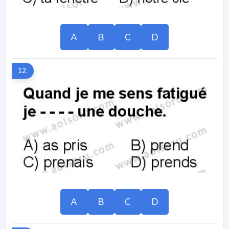
A
B
C
D
12.
A
B
C
D