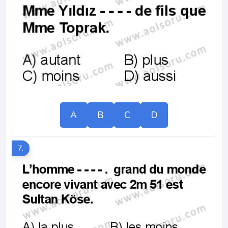
A
B
C
D
7.