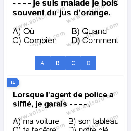
A
B
C
D
11.