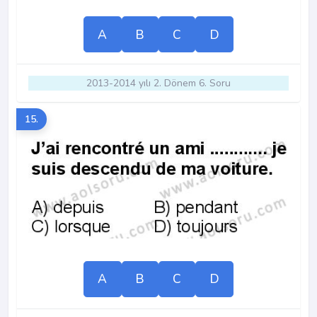
A
B
C
D
2013-2014 yılı 2. Dönem 6. Soru
15.
A
B
C
D