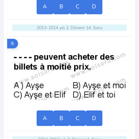
A
B
C
D
2013-2014 yılı 2. Dönem 14. Soru
9.
A
B
C
D