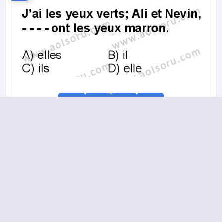
A
B
C
D
2014-2015 yılı 2. Dönem 2. Soru
18.