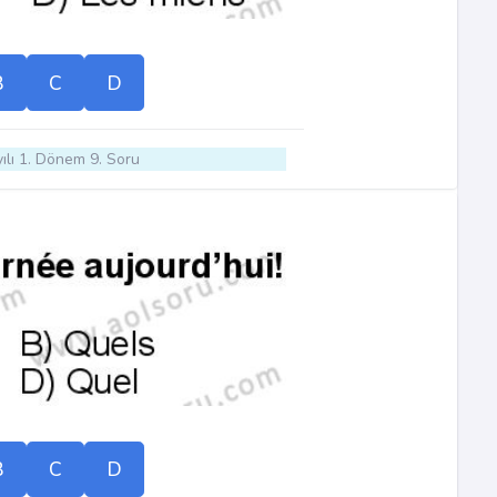
B
C
D
ılı 1. Dönem 9. Soru
B
C
D