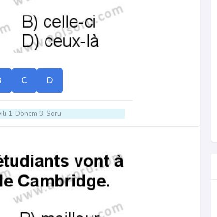
B
C
D
ılı 1. Dönem 3. Soru