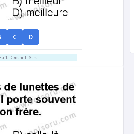
B
C
D
ılı 1. Dönem 1. Soru