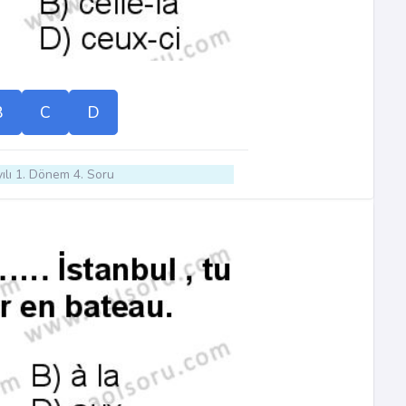
B
C
D
ılı 1. Dönem 4. Soru