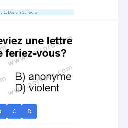
lı 1. Dönem 13. Soru
B
C
D