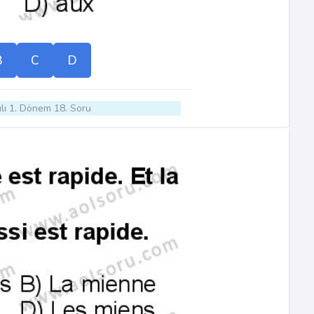
B
C
D
lı 1. Dönem 18. Soru