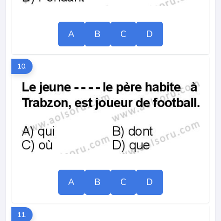
A
B
C
D
10.
A
B
C
D
11.