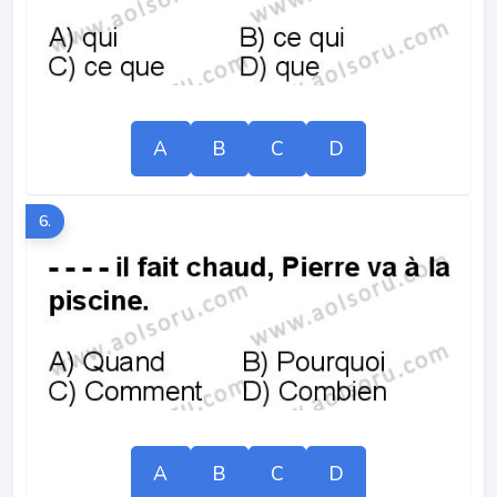
A
B
C
D
6.
A
B
C
D