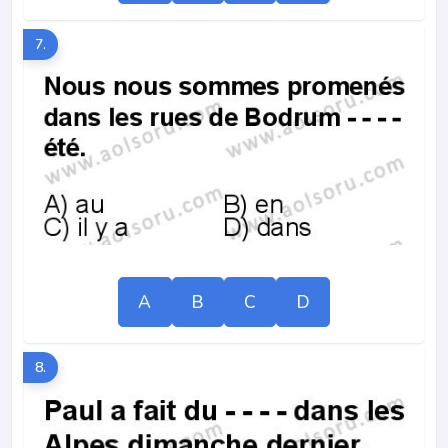
7.
A
B
C
D
8.