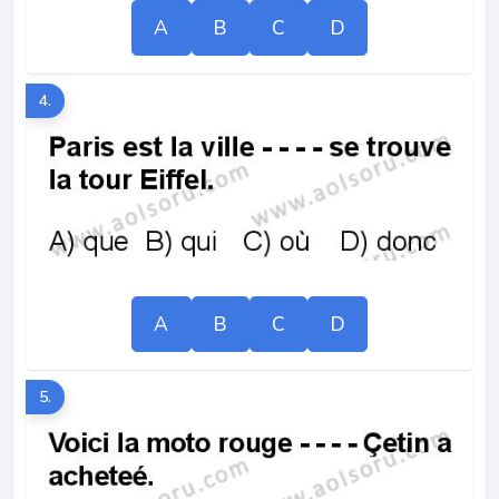
A
B
C
D
4.
A
B
C
D
5.