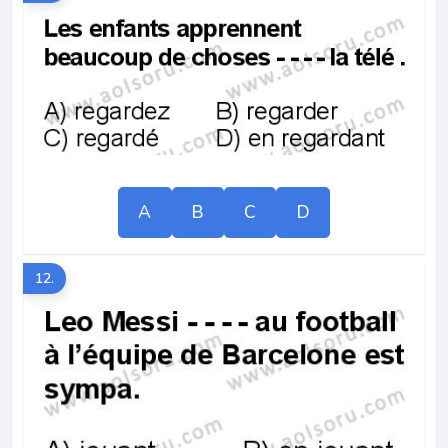
A
B
C
D
12.