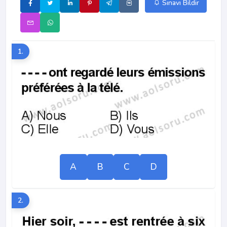
Sınavı Bildir
1.
A
B
C
D
2.