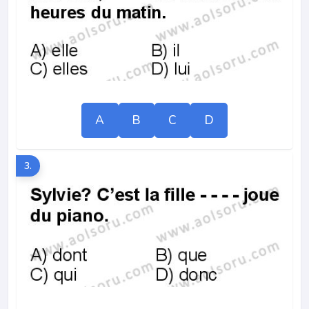
A
B
C
D
3.