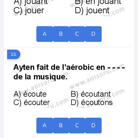
A
B
C
D
13.
A
B
C
D