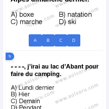
A
B
C
D
9.