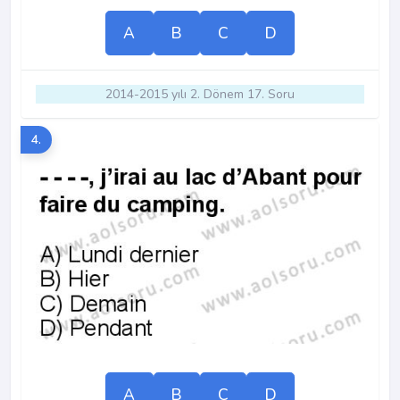
A
B
C
D
2014-2015 yılı 2. Dönem 17. Soru
4.
A
B
C
D