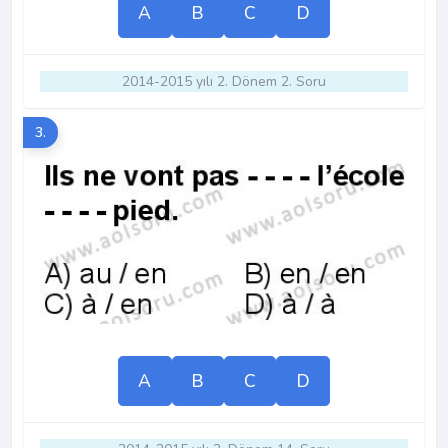
A
B
C
D
2014-2015 yılı 2. Dönem 2. Soru
3.
A
B
C
D