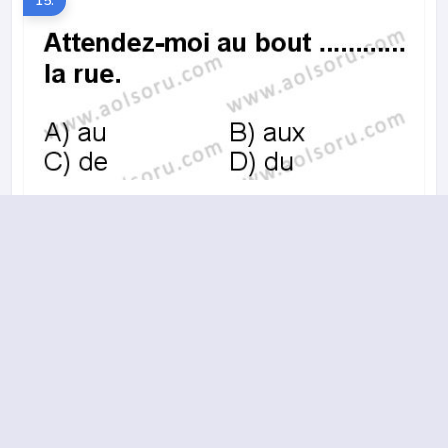
15.
A
B
C
D
2013-2014 yılı 1. Dönem 13. Soru
16.