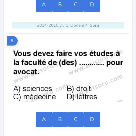
A
B
C
D
2014-2015 yılı 1. Dönem 4. Soru
5.
A
B
C
D