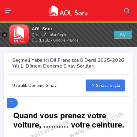
AÖL Soru
AÇ
Çıkmış Sorular Cepte
ÜCRETSİZ - Google Play'de
Seçmeli Yabancı Dil Fransızca 6 Dersi 2025-2026
Yılı 1. Dönem Deneme Sınav Soruları
8 Aralık Deneme Sınavı
Sınava Başla
1.