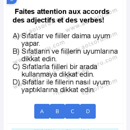
A
B
C
D