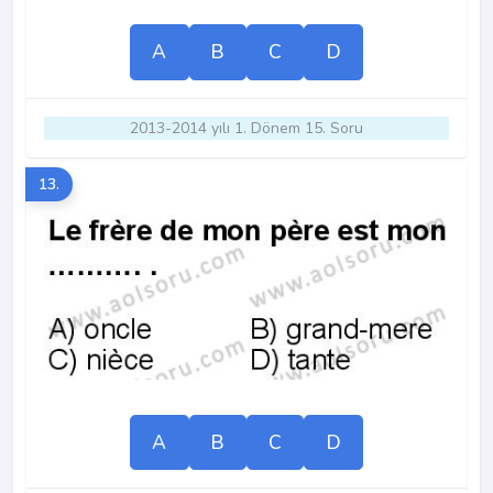
A
B
C
D
2013-2014 yılı 1. Dönem 15. Soru
13.
A
B
C
D