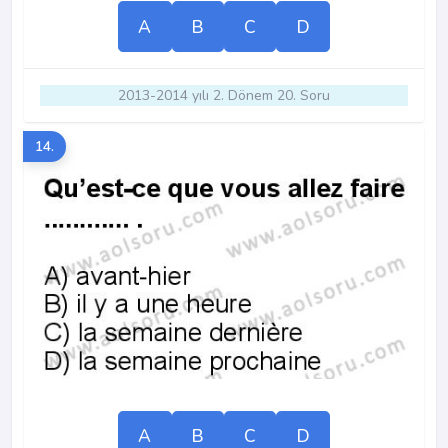
A
B
C
D
2013-2014 yılı 2. Dönem 20. Soru
14.
A
B
C
D