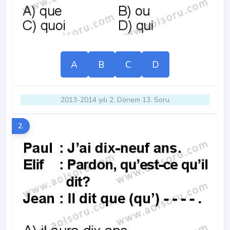
A
B
C
D
2013-2014 yılı 2. Dönem 13. Soru
2.