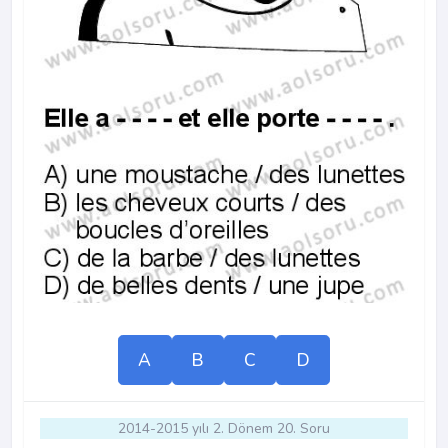
A
B
C
D
2014-2015 yılı 2. Dönem 20. Soru