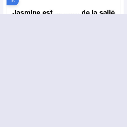
16.
A
B
C
D
2013-2014 yılı 2. Dönem 4. Soru
17.