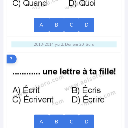
A
B
C
D
2013-2014 yılı 2. Dönem 20. Soru
7.
A
B
C
D