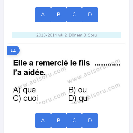
A
B
C
D
2013-2014 yılı 2. Dönem 8. Soru
12.
A
B
C
D