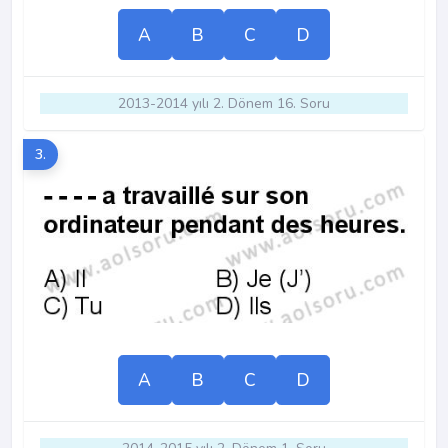
A
B
C
D
2013-2014 yılı 2. Dönem 16. Soru
3.
A
B
C
D