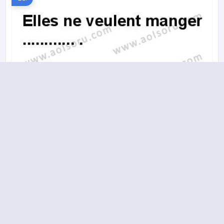
A
B
C
D
2013-2014 yılı 2. Dönem 10. Soru
16.