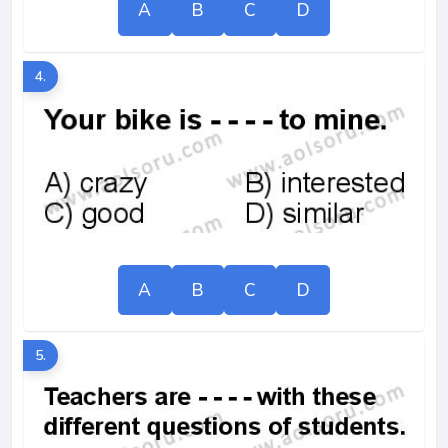
A
B
C
D
4.
A
B
C
D
5.