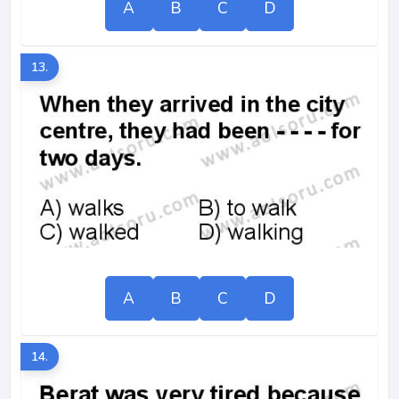
A
B
C
D
13.
A
B
C
D
14.