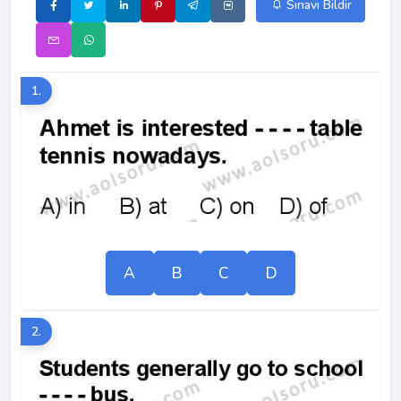
Sınavı Bildir
1.
A
B
C
D
2.