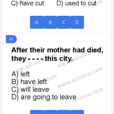
A
B
C
D
12.