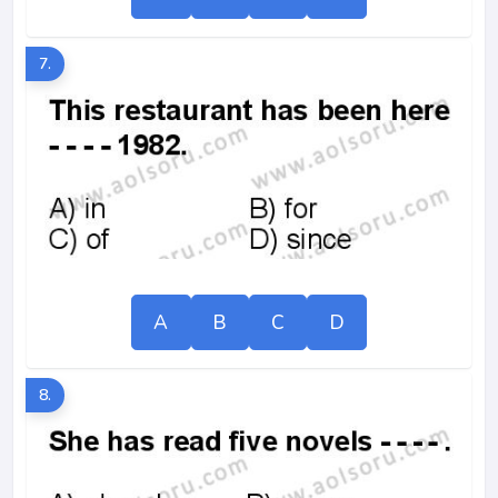
7.
A
B
C
D
8.