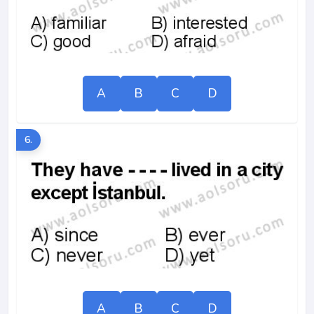
A
B
C
D
6.
A
B
C
D