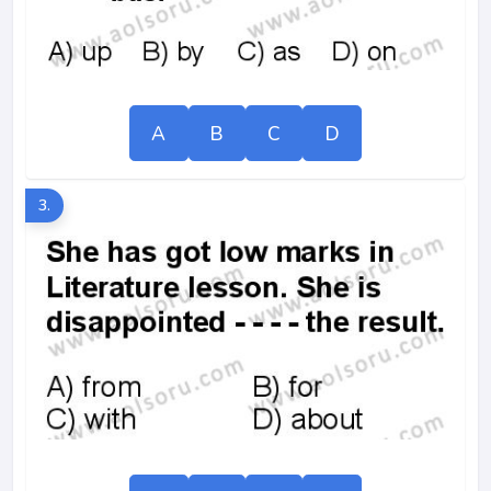
A
B
C
D
3.