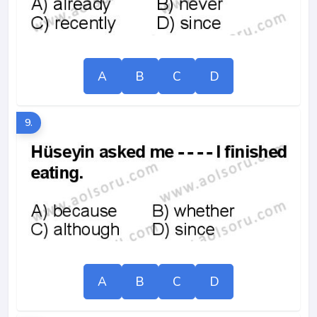
A
B
C
D
9.
A
B
C
D