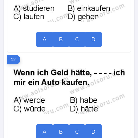
A
B
C
D
12.
A
B
C
D