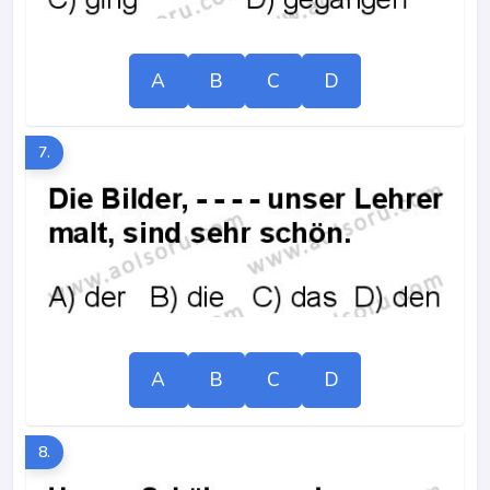
A
B
C
D
7.
A
B
C
D
8.