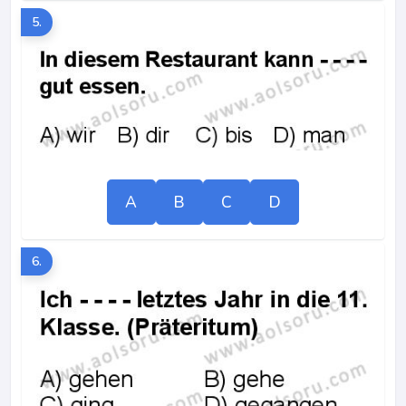
5.
A
B
C
D
6.