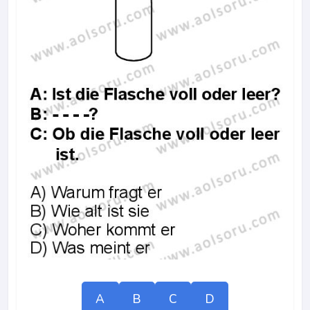
A
B
C
D