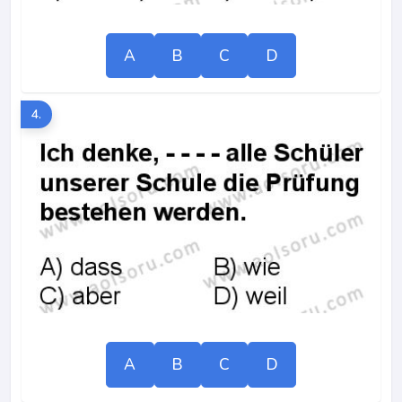
A
B
C
D
4.
A
B
C
D