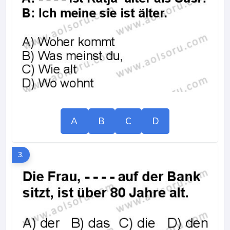
A
B
C
D
3.