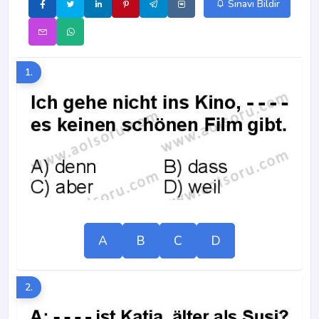
Sınavı Bildir
1.
A
B
C
D
2.