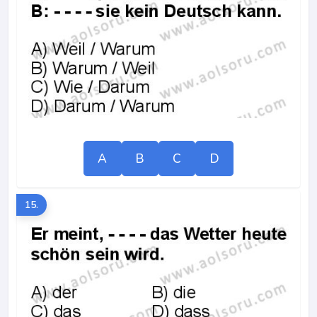
A
B
C
D
15.