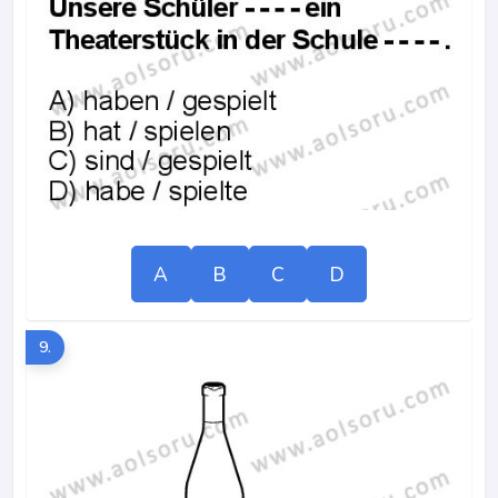
A
B
C
D
9.