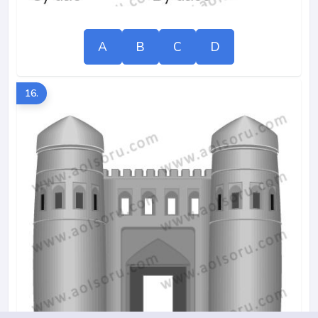
A
B
C
D
16.