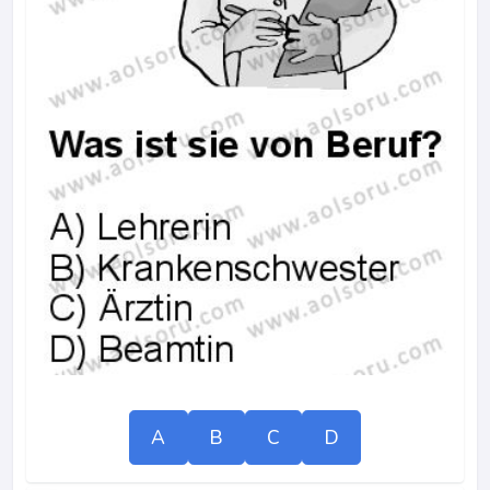
A
B
C
D