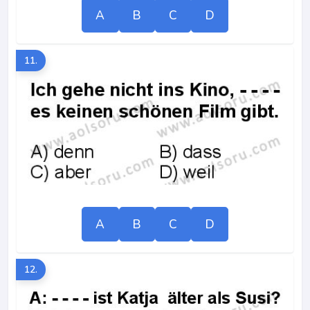
A
B
C
D
11.
A
B
C
D
12.