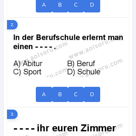
A
B
C
D
2.
A
B
C
D
3.