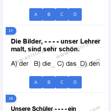
A
B
C
D
17.
A
B
C
D
18.