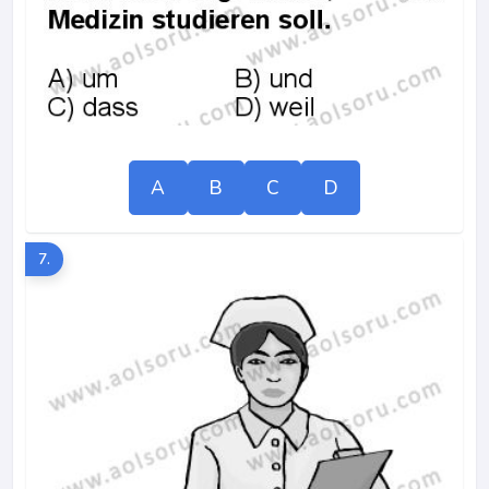
A
B
C
D
7.