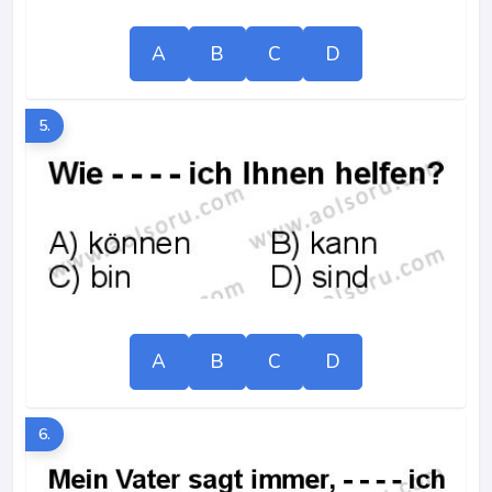
A
B
C
D
5.
A
B
C
D
6.