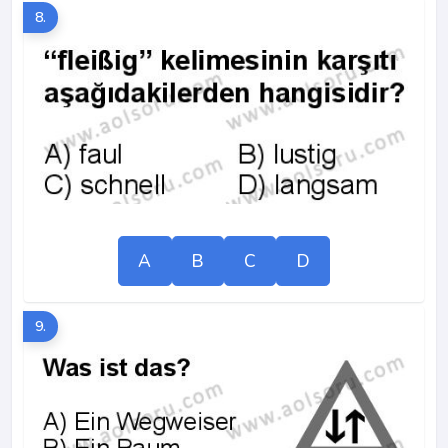
8.
A
B
C
D
9.