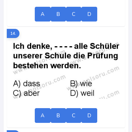
A
B
C
D
14.
A
B
C
D