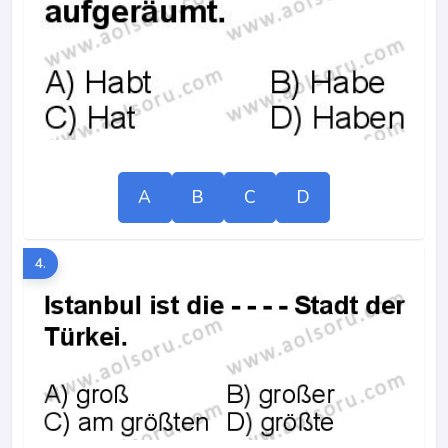
A
B
C
D
4.