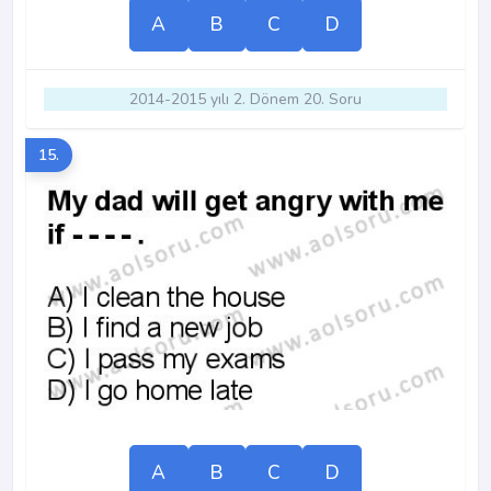
A
B
C
D
2014-2015 yılı 2. Dönem 20. Soru
15.
A
B
C
D