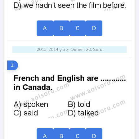
A
B
C
D
2013-2014 yılı 2. Dönem 20. Soru
3.
A
B
C
D