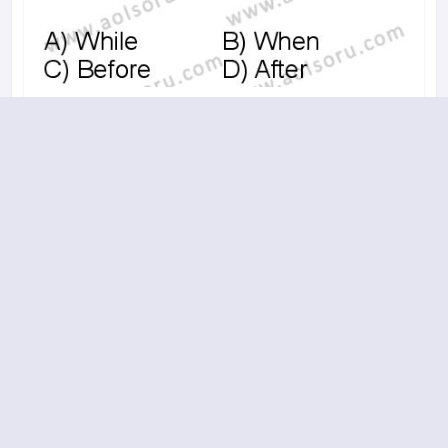
A
B
C
D
2014-2015 yılı 2. Dönem 4. Soru
19.