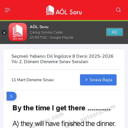
AÖL Soru
AÇ
Çıkmış Sorular Cepte
ÜCRETSİZ - Google Play'de
Seçmeli Yabancı Dil İngilizce 8 Dersi 2025-2026
Yılı 2. Dönem Deneme Sınav Soruları
11 Mart Deneme Sınavı
Sınava Başla
1.